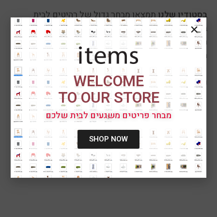
בסטודיו שלנו
תמצאו מבחר גדול של רהיטים לבית
בעיצוב עדכני המושפעים מסצנות מובילות בזירת העיצוב
הבינלאומית, ריהוט מעוצב לסלון ולסביבת האירוח, לפינת
האוכל ולחדר השינה, שלא מוותר על נוחות ופשטות
פונקציונלית. כל זה כדי להפוך את הבית למקום הכי נעים,
WELCOME
נוח ומזמין. תרגישו בבית.
TO OUR STORE
מבחר פריטים משגעים לבית שלכם
SHOP NOW