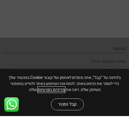
items
אולם התצוגה שלנו
הסיפור שלנו
תקנון האתר
בלחיצה על "קבל", אתה מסכים לאחסון של קובצי Cookie במכשיר שלך
כדי לשפר את הניווט באתר, לנתח את השימוש באתר ולסייע במאמצי
צור קשר
השיווק שלנו. ראה את
מדיניות הפרטיות
שלנו.
שירות לקוחות
קבל וסגור
משלוחים והחזרות
שאלות ותשובות