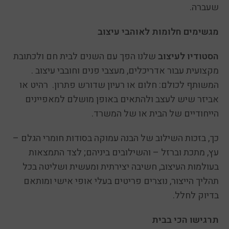
שעברה.
מגשימים חלומות לאוהבי עיצוב
הסטודיו לעיצוב
שלנו הפך עם השנים לבית חם ולכתובת
מקצועית עבור אדריכלים, מעצבי פנים וחובבי עיצוב .
המשותף לכולם: חלום או רעיון שדורש פתרון. רהיט או
אביזר שיש לעצב ולהתאים באופן מושלם למאפיינים
הייחודיים של הבית או של המשרד.
כך, בזכות השילוב של הבנה עמוקה בסודות חומרי הגלם –
עץ, מתכת וברזל – והשילובים ביניהם; לצד התמצאות
בעולמות העיצוב, חשיבה יצירתית ומעשית ושליטה בכל
תהליך הייצור, נוצרים פריטים בעלי אופי אישי ומותאם
בדיוק לחלל.
תרגישו הכי בבית