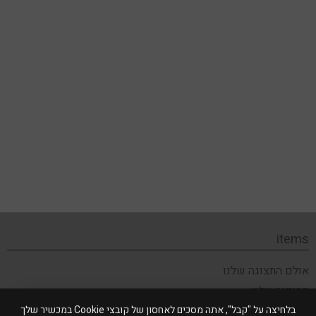
items
אולם התצוגה שלנו
הסיפור שלנו
תקנון האתר
בלחיצה על "קבל", אתה מסכים לאחסון של קובצי Cookie במכשיר שלך