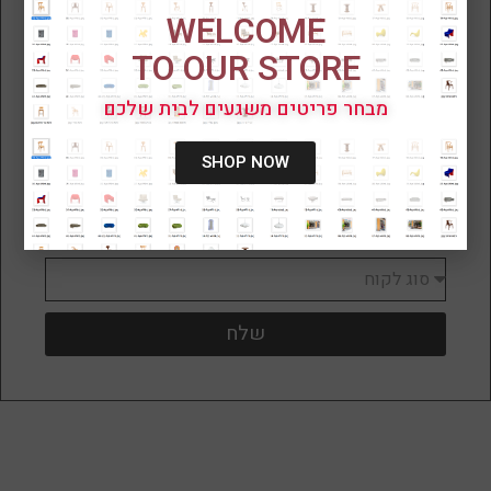
מוצר מסוים? לא בטוחים ורוצים להזמין
WELCOME
בטלפון? מלאו את הפרטים ונחזור אליכם
במהרה
TO OUR STORE
מבחר פריטים משגעים לבית שלכם
SHOP NOW
שלח