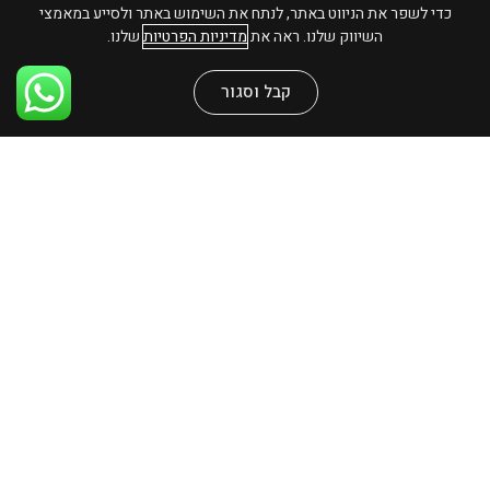
כדי לשפר את הניווט באתר, לנתח את השימוש באתר ולסייע במאמצי
צור קשר
השיווק שלנו. ראה את
מדיניות הפרטיות
שלנו.
שירות לקוחות
קבל וסגור
משלוחים והחזרות
שאלות ותשובות
פרטיות ואבטחה
הצהרת נגישות
אנחנו גם פה
ובחנות
ימי א'-ה' 10:00 - 17:00
יום ו' וערב חג 10:00 - 14:00