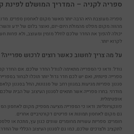
ספריה לקניה – המדריך המושלם לפינת ק
ספריה מעוצבת היא הרבה יותר מאשר מקום לאחסון ספרים. מדוב
מהווה מקום מפלט מהמולת היום-יום, ואוצר בלום של ידע והשראה
יכולה להפוך את החדר שלכם לחלל מזמין ומעוצב, ולא פחות ח
לקרוא יותר.
על מה צריך לחשוב כאשר רוצים לרכוש ספרייה?
גודל: ודאו כי הספרייה מתאימה לגודל החדר שלכם. אם החדר קטן
ספרייה פינתית, ואם יש לכם חדר גדול יותר תוכלו לבחור בספרייה
סגנון: ספריות מגיעות במגוון רחב של סגנונות, החל בסגנון קלאס
מודרני. בחרו ספרייה אשר תתאים לסגנון העיצוב של הבית שלכם
אופטימלית.
פונקציונליות: ודאו כי הספרייה מציעה מספיק מקום לאחסון הס
גם מקום לאחסון תמונות או פריטים דקורטיביים אחרים.
חומרים: ספריות עשויות מחומרים שונים כגון עץ, מתכת או פלס
לתקציב ולצרכים שלכם, כמו גם לסגנון העיצוב הכללי של החדר.