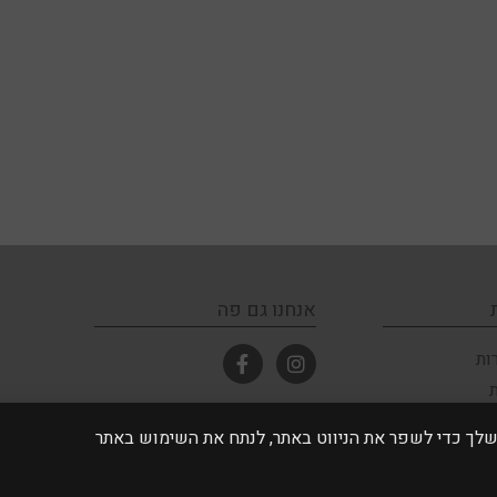
נציג
מסוים? לא בטוחים ורוצים להזמין
זור אליכם במהרה
 אתה מסכים לאחסון של קובצי Cookie במכשיר שלך כדי לשפר את הניווט באתר, לנתח את השימוש באתר
אנחנו גם פה