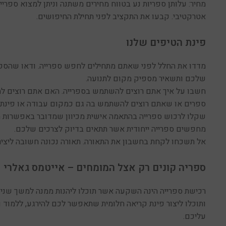
מחיר: עלותן ספריות נע בטווח מחירים משתנה וניתן למצוא ספרי
אטרקטיבי. קבעו את התקציב לפני תחילת החיפושים.
פינת הטיפים שלנו
מדדו את החלל לפני שאתם מתחילים לחפש ספרייה. ודאו שהספר
שלכם ותשאיר מספיק מקום לתנועה.
חשבו על איך אתם רוצים להשתמש בספרייה. האם אתם רוצים ל
ספרים או שאתם רוצים להשתמש בה גם כמקום עבודה או פינת 
שקלו לרכוש ספרייה בהתאמה אישית מכיוון שמדובר באפשרות 
מחפשים ספרייה ייחודית אשר תתאים בדיוק לצרכים שלכם.
אל תשכחו לקחת בחשבון את התאורה. תאורה נכונה חשובה ליצירת
ספריה קונים רק אצל המומחים – אייטמס גאלרי
רכישת ספרייה הינה השקעה אשר תוכלו ליהנות ממנה למשך שנים 
ותוכלו ליצור פינת קריאה חלומית שתאפשר לכם להירגע, ללמוד 
עליכם.