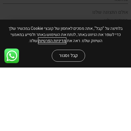
אולם התצוגה שלנו
הסיפור שלנו
תקנון האתר
בלחיצה על "קבל", אתה מסכים לאחסון של קובצי Cookie במכשיר שלך
כדי לשפר את הניווט באתר, לנתח את השימוש באתר ולסייע במאמצי
צור קשר
השיווק שלנו. ראה את
מדיניות הפרטיות
שלנו.
שירות לקוחות
קבל וסגור
משלוחים והחזרות
שאלות ותשובות
פרטיות ואבטחה
הצהרת נגישות
אנחנו גם פה