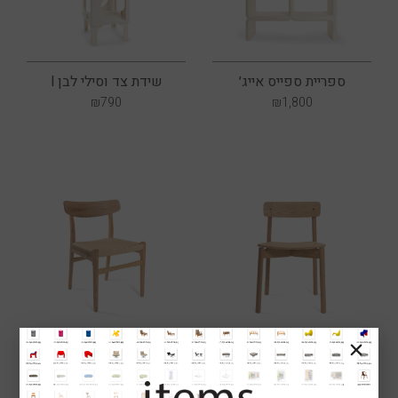
ספריית ספייס אייג׳
שידת צד וסילי לבן l
₪
790
₪
1,800
כסא מורגנסן
כסא וגנר PH 25
₪
1,290
₪
890