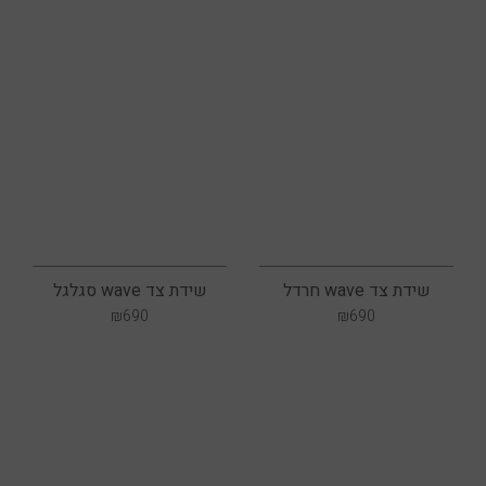
שידת צד wave חרדל
שידת צד wave סגלגל
₪
690
₪
690