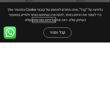
₪
590
₪
590
בלחיצה על "קבל", אתה מסכים לאחסון של קובצי Cookie במכשיר שלך
כדי לשפר את הניווט באתר, לנתח את השימוש באתר ולסייע במאמצי
השיווק שלנו. ראה את
מדיניות הפרטיות
שלנו.
קבל וסגור
פוקט אדום
שולחן כתיבה פאלטון
₪
1,190
₪
590
שיחה חוזרת מנציג