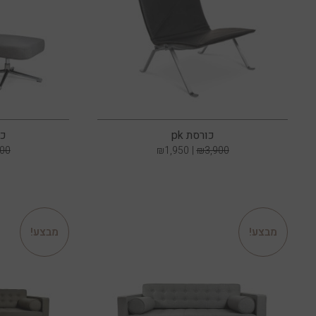
כורסת pk
כו
900
₪
1,950
₪
3,900
מבצע!
מבצע!