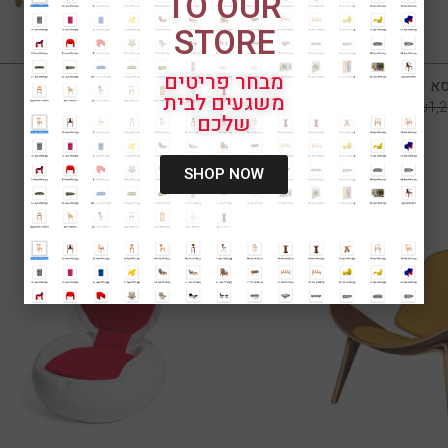
TO OUR
STORE
מבחר פריטים
א קיוטו אגוז
ספסל וגנר
משגעים לבית
₪
2,450
₪
4,900
₪
1,090
₪
1,
שלכם
SHOP NOW
מבצע!