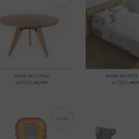
צ'לסי עם אחסון
שולחן ז׳אן פרובה
₪
2,400
₪
3,400
₪
7,900
₪
8,
מבצע!