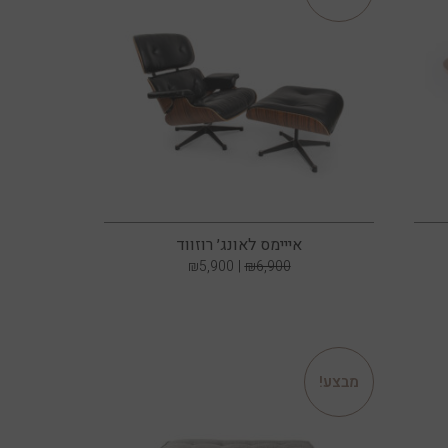
אייימס לאונג׳ רוזווד
₪
5,900
₪
6,900
מבצע!