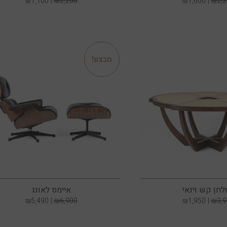
₪
1,100
₪
2,200
₪
1,600
₪
2,
מבצע!
לחן קש וינאי
איימס לאונג
₪
5,490
₪
6,900
₪
1,950
₪
3,