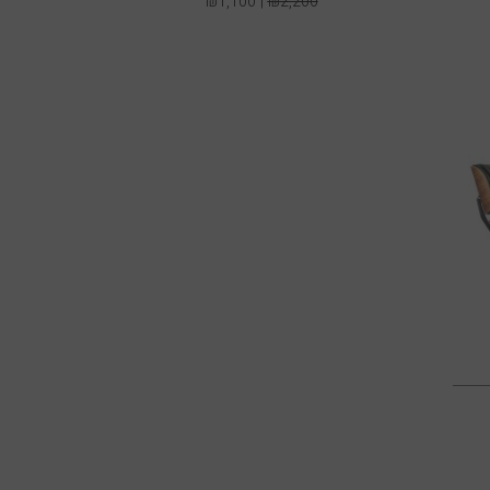
₪
1,100
₪
2,200