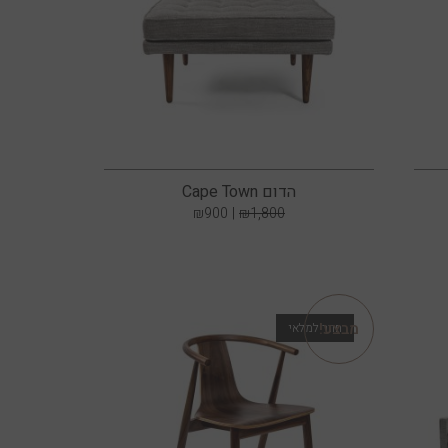
הדום Cape Town
₪
900
₪
1,800
מבצע!