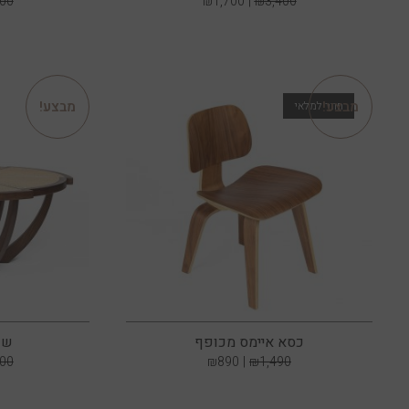
200
₪
1,700
₪
3,400
מבצע!
מבצע!
כסא איימס מכופף
שו
900
₪
890
₪
1,490