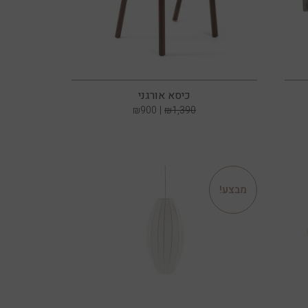
כיסא אורגני
₪
900
₪
1,390
מבצע!