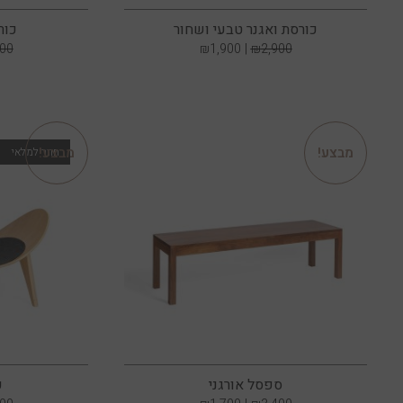
כורסת ואגנר טבעי ושחור
כורסת l
200
₪
1,900
₪
2,900
מבצע!
מבצע!
ספסל אורגני
כ