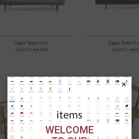
Cap
ספת Cape Town
₪
3,900
₪
4,900
₪
3,900
₪
4,
מבצע!
WELCOME