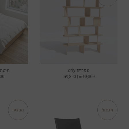
ספריית orly
מיטת 
900
₪
9,800
₪
10,300
מבצע!
מבצע!