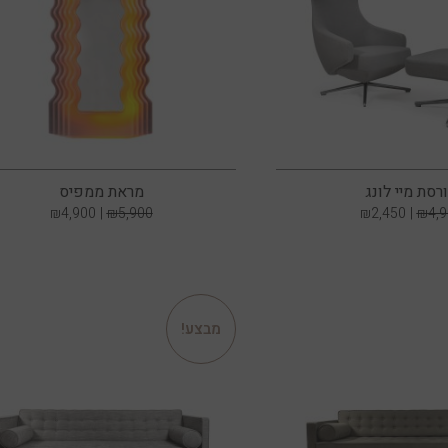
רסת מיי לונג
מראת ממפיס
₪
4,900
₪
5,900
₪
2,450
₪
4,
מבצע!