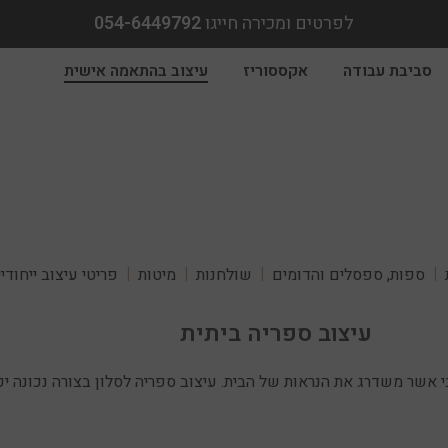
לפרטים ומכירה חייגו
054-6449792
סביבת עבודה
אקססוריז
עיצוב בהתאמה אישית
ספות, ספסלים והדומים
שולחנות
מיטות
פריטי עיצוב ייחודי
עיצוב ספריה ביתית
י אשר משדרג את הנראות של הבית. עיצוב ספריה לסלון בצורה נכונה י