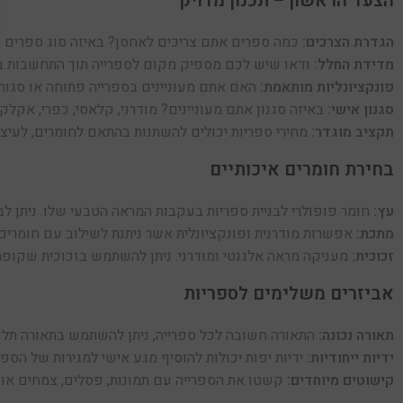
הצעד הראשון – תכנון מדויק
הגדרת הצרכים:
כמה ספרים אתם צריכים לאחסן? באיזה סוג ספרים מ
מדידת החלל:
ודאו שיש לכם מספיק מקום לספרייה תוך התחשבות בג
פונקציונליות מותאמת:
האם אתם מעוניינים בספרייה פתוחה או סגור
סגנון אישי:
באיזה סגנון אתם מעוניינים? מודרני, קלאסי, כפרי, אק
תקציב מוגדר:
מחירי ספריות יכולים להשתנות בהתאם לחומרים, לעיצוב 
בחירת חומרים איכותיים
עץ:
חומר פופולרי לבניית ספריות בעקבות המראה הטבעי שלו. ניתן לבחו
מתכת:
אפשרות מודרנית ופונקציונלית אשר ניתנת לשילוב עם חומרים א
זכוכית:
מעניקה מראה אלגנטי ומודרני. ניתן להשתמש בזכוכית שקופה 
אביזרים משלימים לספריות
תאורה נכונה:
התאורה חשובה לכל ספרייה, ניתן להשתמש בתאורה תלויה
ידיות ייחודיות:
ידיות יפות יכולות להוסיף מגע אישי למגירות של הס
קישוטים מיוחדים:
קשטו את הספרייה עם תמונות, פסלים, צמחים או