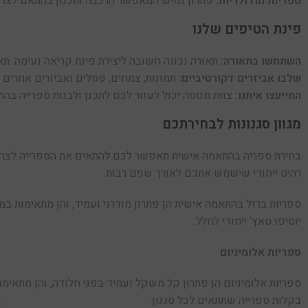
ספריות מודולריות:
פתרון גמיש המאפשר הרכבה ותכנון בהתאם לצרכ
פינת הטיפים שלנו
השתמשו בתאורה:
תאורה נכונה חשובה ליצירת פינת קריאה נעימה. תא
שלבו אביזרים דקורטיביים:
תמונות, צמחים, פסלים ואביזרים אחרים יכ
התייעצו איתנו:
צוות מנוסה יכול לעזור לכם לתכנן ולבנות ספרייה ב
מגוון סגנונות לבחירתכם
בחירת ספריה בהתאמה אישית תאפשר לכם להתאים את הספרייה לצרכים
רהיט ייחודי שישמש אתכם לאורך שנים רבות.
ספריות ברזל בהתאמה אישית הן פתרון מודרני ועמיד, והן מתאימות במיוח
יוסיפו טאץ' ייחודי לחלל.
ספריות אלומיניום
ספריות אלומיניום הן פתרון קל משקל ועמיד בפני חלודה, והן מתאימות
בקלות ספרייה שתתאים לכל סגנון.