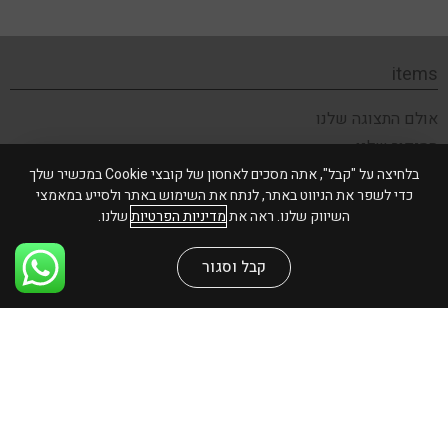
items
אולם התצוגה שלנו
הסיפור שלנו
תקנון האתר
בלחיצה על "קבל", אתה מסכים לאחסון של קובצי Cookie במכשיר שלך
כדי לשפר את הניווט באתר, לנתח את השימוש באתר ולסייע במאמצי
צור קשר
השיווק שלנו. ראה את
מדיניות הפרטיות
שלנו.
שירות לקוחות
קבל וסגור
משלוחים והחזרות
שאלות ותשובות
פרטיות ואבטחה
הצהרת נגישות
אנחנו גם פה