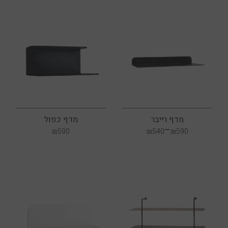
מדף רייבר
מדף כפול
–
₪
590
₪
540
₪
590