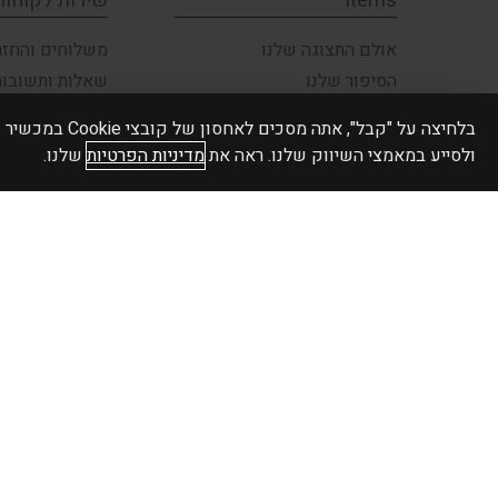
items
שירות לקוחות
אולם התצוגה שלנו
משלוחים והחזר
הסיפור שלנו
שאלות ותשובות
תקנון האתר
פרטיות ואבטחה
בלחיצה על "קבל",
צור קשר
הצהרת נגישות
ולסייע במאמצי השיווק שלנו. ראה את
מדיניות הפרטיות
שלנו.