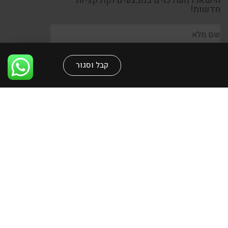
הישארו מעודכנים במבצעים וקולקציות
חדשות!
קבל וסגור
קראתי ומאשר/ת את
מדיניות הפרטיות
הרשמה
כל הזכויות שמורות לאייטמס גאלרי
Design by aliceline.com