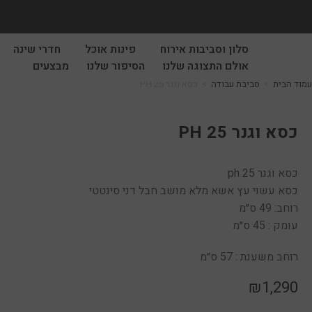
סלון וסביבות אירוח
פינות אוכל
חדרי שינה
אולם התצוגה שלנו
הסיפור שלנו
מבצעים
עמוד הבית
>
סביבת עבודה
>
כסא וגנר PH 25
כסא וגנר PH 25
כסא וגנר ph 25
כסא עשוי עץ אשא מלא מושב חבל דני סינטטי
רוחב: 49 ס״מ
עומק : 45 ס״מ
רוחב משענת : 57 ס״מ
₪
1,290