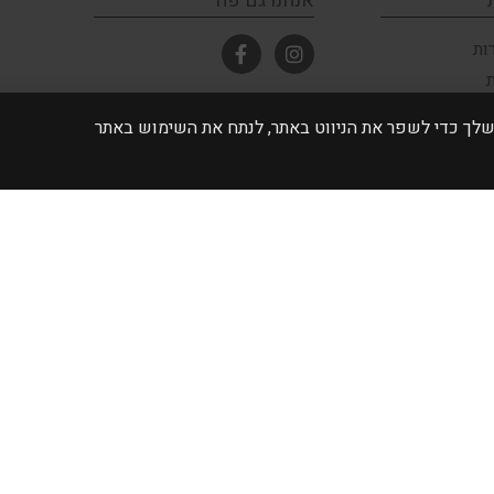
אנחנו גם פה
ות
ובחנות
 אתה מסכים לאחסון של קובצי Cookie במכשיר שלך כדי לשפר את הניווט באתר, לנתח את השימוש באתר
ימי א'-ה' 10:00 - 17:00
יום ו' וערב חג 10:00 - 14:00