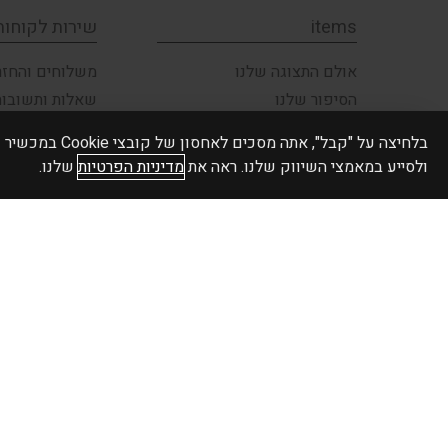
items
שירות לקוחות
אולם התצוגה שלנו
משלוחים והחזר
הסיפור שלנו
שאלות ותשובות
תקנון האתר
פרטיות ואבטחה
בלחיצה על "קבל",
צור קשר
הצהרת נגישות
ולסייע במאמצי השיווק שלנו. ראה את
מדיניות הפרטיות
שלנו.