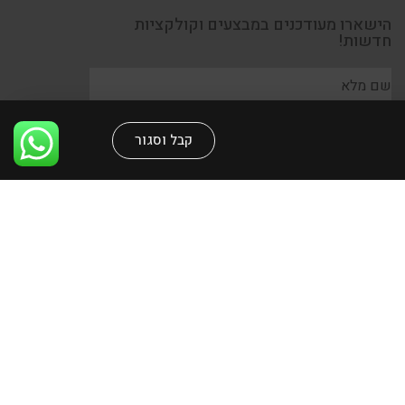
הישארו מעודכנים במבצעים וקולקציות
חדשות!
קבל וסגור
קראתי ומאשר/ת את
מדיניות הפרטיות
הרשמה
כל הזכויות שמורות לאייטמס גאלרי
Design by aliceline.com