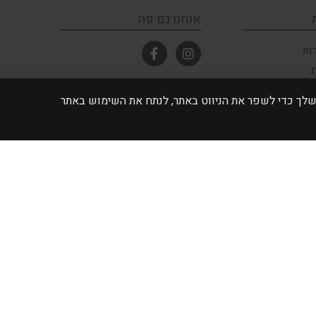
אנחנו גם פה
ות
ובחנות
 אתה מסכים לאחסון של קובצי Cookie במכשיר שלך כדי לשפר את הניווט באתר, לנתח את השימוש באתר
ימי א'-ה' 10:00 - 17:00
יום ו' וערב חג 10:00 - 14:00