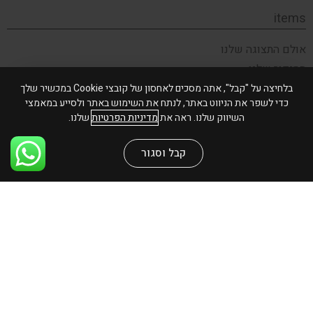
items
אולם התצוגה שלנו
הסיפור שלנו
תקנון האתר
בלחיצה על "קבל", אתה מסכים לאחסון של קובצי Cookie במכשיר שלך
כדי לשפר את הניווט באתר, לנתח את השימוש באתר ולסייע במאמצי
צור קשר
השיווק שלנו. ראה את
מדיניות הפרטיות
שלנו.
שירות לקוחות
קבל וסגור
משלוחים והחזרות
שאלות ותשובות
פרטיות ואבטחה
הצהרת נגישות
אנחנו גם פה